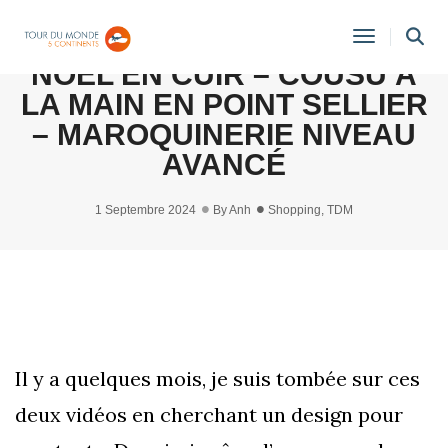
DIY MON SAC BÛCHE DE
Toggle
NOËL EN CUIR – COUSU À
Navigati
LA MAIN EN POINT SELLIER
– MAROQUINERIE NIVEAU
AVANCÉ
1 Septembre 2024
By
Anh
Shopping
,
TDM
Il y a quelques mois, je suis tombée sur ces
deux vidéos en cherchant un design pour