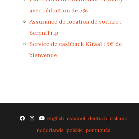
avec réduction de 5%
Assurance de location de voiture :
SereniTrip
Service de cashback iGraal : 5€ de
bienvenue
english
español
deutsch
italiano
|
|
|
|
nederlands
polskie
português
|
|