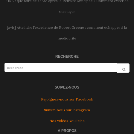
FIRE : que faire de sa vie après la Retraite Anticipée ? Comment éviter de
s’ennuyer
[avis] Atteindre l’excellence de Robert Greene : comment échapper à la
médiocrité
RECHERCHE
SUIVEZ-NOUS
Rejoignez-nous sur Facebook
Suivez-nous sur Instagram
Nos vidéos YouTube
A PROPOS