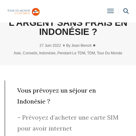
COMMENT RETIRER DE
Toggle
L’ARGENT SANS FRAIS EN
Navigati
INDONÉSIE ?
27 Juin 2022
By
Jean-Benoit
Asie
,
Conseils
,
Indonésie
,
Pendant Le TDM
,
TDM
,
Tour Du Monde
Vous prévoyez un séjour en
Indonésie ?
–
Prévoyez d’acheter une carte SIM
pour avoir internet