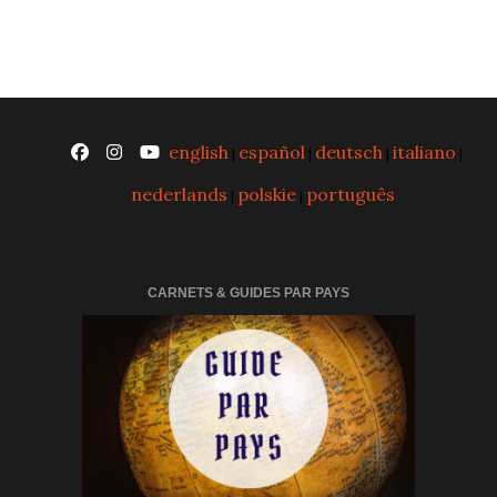
english
español
deutsch
italiano
|
|
|
|
nederlands
polskie
português
|
|
CARNETS & GUIDES PAR PAYS