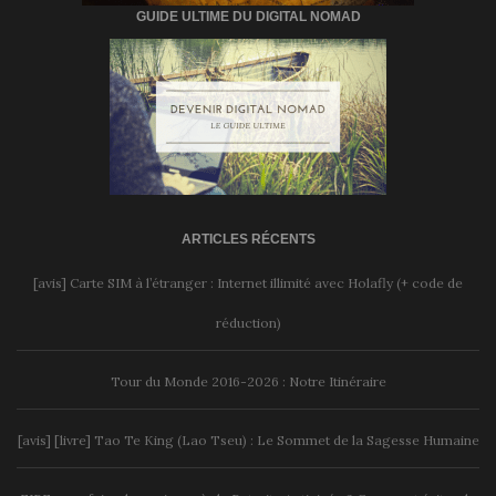
GUIDE ULTIME DU DIGITAL NOMAD
ARTICLES RÉCENTS
[avis] Carte SIM à l’étranger : Internet illimité avec Holafly (+ code de
réduction)
Tour du Monde 2016-2026 : Notre Itinéraire
[avis] [livre] Tao Te King (Lao Tseu) : Le Sommet de la Sagesse Humaine