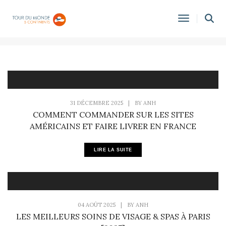
BEAUTÉ
Toggle
Navigati
31 DÉCEMBRE 2025
|
BY
ANH
COMMENT COMMANDER SUR LES SITES
AMÉRICAINS ET FAIRE LIVRER EN FRANCE
LIRE LA SUITE
04 AOÛT 2025
|
BY
ANH
LES MEILLEURS SOINS DE VISAGE & SPAS À PARIS