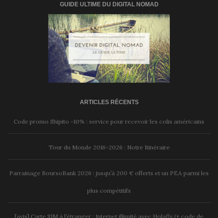
GUIDE ULTIME DU DIGITAL NOMAD
ARTICLES RÉCENTS
Code promo Shipito -10% : service pour recevoir les colis américains
Tour du Monde 2016-2026 : Notre Itinéraire
Parrainage BoursoBank 2026 : jusqu’à 200 € offerts et un PEA parmi les
plus compétitifs
[avis] Carte SIM à l’étranger : Internet illimité avec Holafly (+ code de