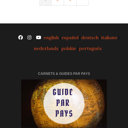
english
español
deutsch
italiano
|
|
|
|
nederlands
polskie
português
|
|
CARNETS & GUIDES PAR PAYS