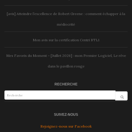
[avis] Atteindre l’excellence de Robert Greene : comment échapper à la
médiocrité
Mon avis sur la certification Centri BTL1
Mes Favoris du Moment – [Juillet 2026] : mon Premier Logiciel, Le rêve
dans le pavillon rouge
RECHERCHE
SUIVEZ-NOUS
Rejoignez-nous sur Facebook