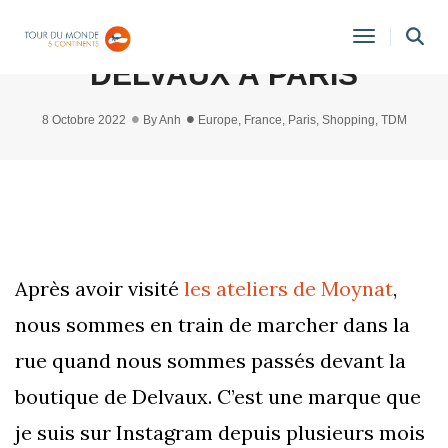
VISITE DU MAGASIN DE
Toggle
DELVAUX À PARIS
Navigati
8 Octobre 2022
By
Anh
Europe
,
France
,
Paris
,
Shopping
,
TDM
Après avoir visité
les ateliers de Moynat
,
nous sommes en train de marcher dans la
rue quand nous sommes passés devant la
boutique de Delvaux. C’est une marque que
je suis sur Instagram depuis plusieurs mois