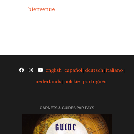
bienvenue
english
español
deutsch
italiano
|
|
|
|
nederlands
polskie
português
|
|
CARNETS & GUIDES PAR PAYS