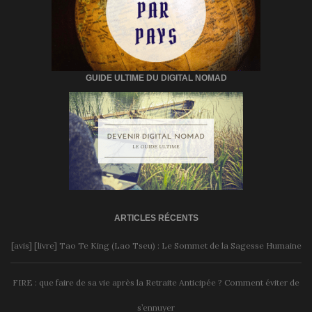
GUIDE ULTIME DU DIGITAL NOMAD
ARTICLES RÉCENTS
[avis] [livre] Tao Te King (Lao Tseu) : Le Sommet de la Sagesse Humaine
FIRE : que faire de sa vie après la Retraite Anticipée ? Comment éviter de
s’ennuyer