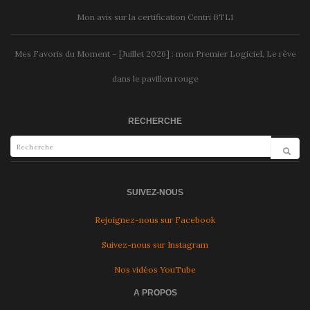
Mon avis sur la certification Centri BTL1
Mes Favoris du Moment – [Juillet 2026] : mon Premier Logiciel, Le rêve
dans le pavillon rouge
RECHERCHE
SUIVEZ-NOUS
Rejoignez-nous sur Facebook
Suivez-nous sur Instagram
Nos vidéos YouTube
A PROPOS