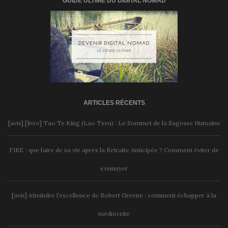
GUIDE ULTIME DU DIGITAL NOMAD
ARTICLES RÉCENTS
[avis] [livre] Tao Te King (Lao Tseu) : Le Sommet de la Sagesse Humaine
FIRE : que faire de sa vie après la Retraite Anticipée ? Comment éviter de
s’ennuyer
[avis] Atteindre l’excellence de Robert Greene : comment échapper à la
médiocrité