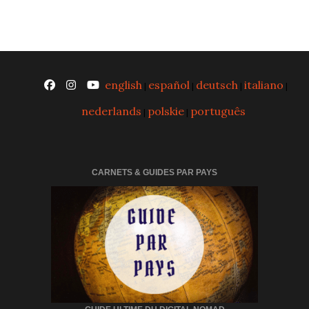
english
español
deutsch
italiano
|
|
|
|
nederlands
polskie
português
|
|
CARNETS & GUIDES PAR PAYS