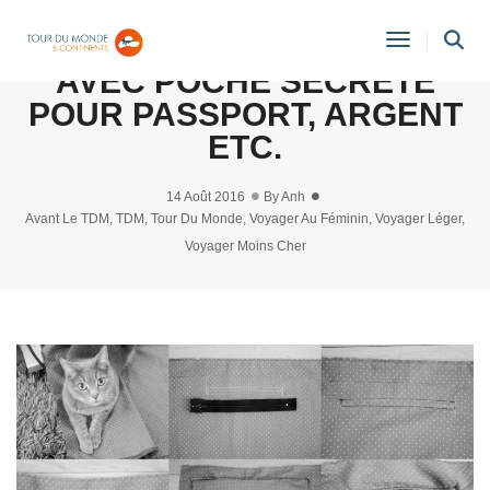
DIY: ÉCHARPE CIRCULAIRE
Toggle
AVEC POCHE SECRÈTE
Navigati
POUR PASSPORT, ARGENT
ETC.
14 Août 2016
By
Anh
Avant Le TDM
,
TDM
,
Tour Du Monde
,
Voyager Au Féminin
,
Voyager Léger
,
Voyager Moins Cher