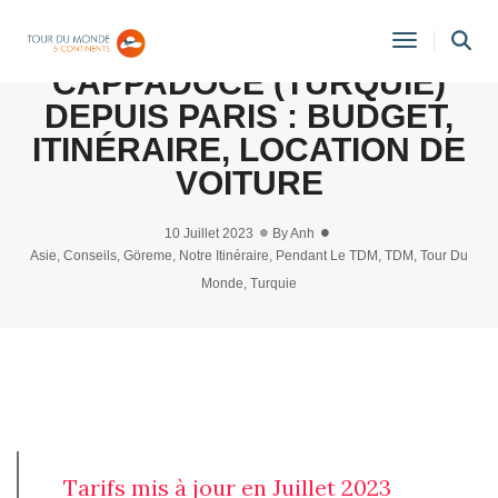
[2023] 3 JOURS EN
Toggle
CAPPADOCE (TURQUIE)
Navigati
DEPUIS PARIS : BUDGET,
ITINÉRAIRE, LOCATION DE
VOITURE
10 Juillet 2023
By
Anh
Asie
,
Conseils
,
Göreme
,
Notre Itinéraire
,
Pendant Le TDM
,
TDM
,
Tour Du
Monde
,
Turquie
Tarifs mis à jour en Juillet 2023