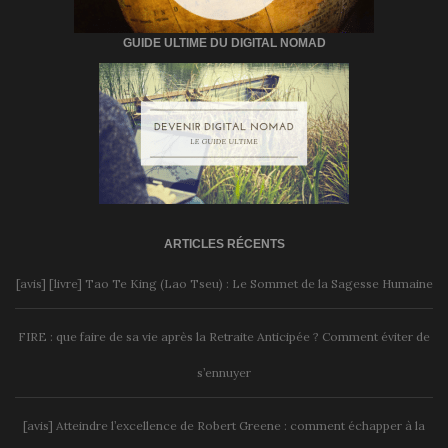
GUIDE ULTIME DU DIGITAL NOMAD
ARTICLES RÉCENTS
[avis] [livre] Tao Te King (Lao Tseu) : Le Sommet de la Sagesse Humaine
FIRE : que faire de sa vie après la Retraite Anticipée ? Comment éviter de
s’ennuyer
[avis] Atteindre l’excellence de Robert Greene : comment échapper à la