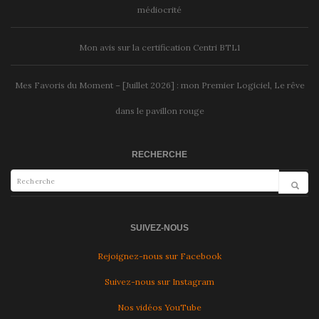
médiocrité
Mon avis sur la certification Centri BTL1
Mes Favoris du Moment – [Juillet 2026] : mon Premier Logiciel, Le rêve
dans le pavillon rouge
RECHERCHE
SUIVEZ-NOUS
Rejoignez-nous sur Facebook
Suivez-nous sur Instagram
Nos vidéos YouTube