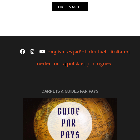
LIRE LA SUITE
english
español
deutsch
italiano
|
|
|
|
nederlands
polskie
português
|
|
CARNETS & GUIDES PAR PAYS