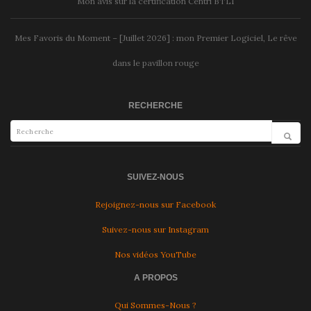
Mon avis sur la certification Centri BTL1
Mes Favoris du Moment – [Juillet 2026] : mon Premier Logiciel, Le rêve
dans le pavillon rouge
RECHERCHE
SUIVEZ-NOUS
Rejoignez-nous sur Facebook
Suivez-nous sur Instagram
Nos vidéos YouTube
A PROPOS
Qui Sommes-Nous ?