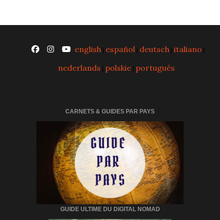
english
español
deutsch
italiano
|
|
|
|
nederlands
polskie
português
|
|
CARNETS & GUIDES PAR PAYS
GUIDE ULTIME DU DIGITAL NOMAD