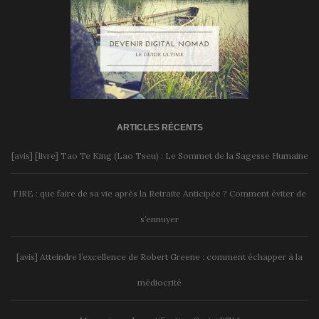
ARTICLES RÉCENTS
[avis] [livre] Tao Te King (Lao Tseu) : Le Sommet de la Sagesse Humaine
FIRE : que faire de sa vie après la Retraite Anticipée ? Comment éviter de
s’ennuyer
[avis] Atteindre l’excellence de Robert Greene : comment échapper à la
médiocrité