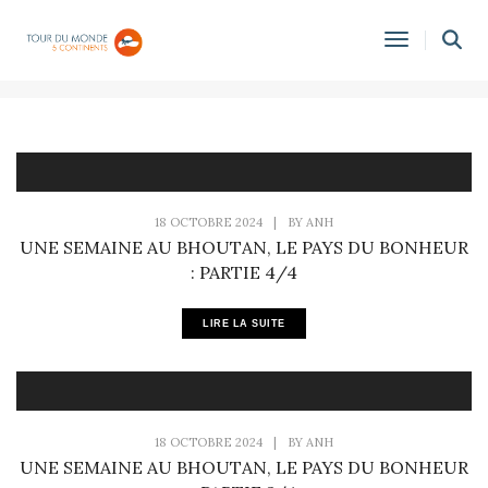
BHOUTAN
Toggle
Navigati
18 OCTOBRE 2024
|
BY
ANH
UNE SEMAINE AU BHOUTAN, LE PAYS DU BONHEUR
: PARTIE 4/4
LIRE LA SUITE
18 OCTOBRE 2024
|
BY
ANH
UNE SEMAINE AU BHOUTAN, LE PAYS DU BONHEUR