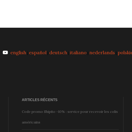
english
español
deutsch
italiano
nederlands
polski
|
|
|
|
|
ARTICLES RÉCENTS
Code promo Shipito -10% : service pour recevoir les colis
américains