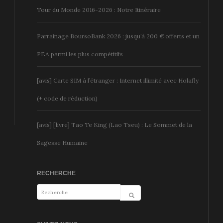
Tour du Monde 2016-2026 : Notre Itinéraire
Parrainage BoursoBank 2026 : jusqu’à 200 € offerts et un
PEA parmi les plus compétitifs
[avis] Carte SIM à l’étranger : Internet illimité avec Holafly
(+ code de réduction)
[avis] [livre] Tao Te King (Lao Tseu) : Le Sommet de la
Sagesse Humaine
RECHERCHE